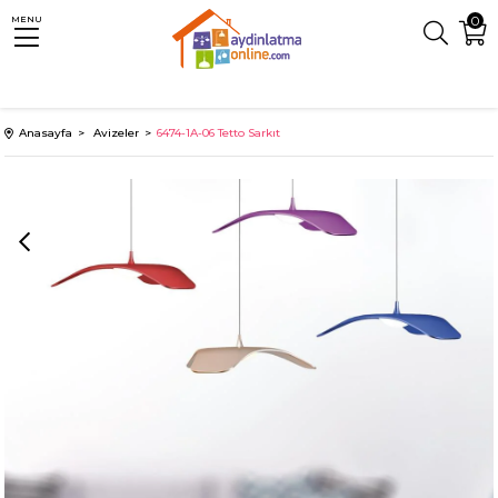
0
MENU
Anasayfa
Avizeler
6474-1A-06 Tetto Sarkıt