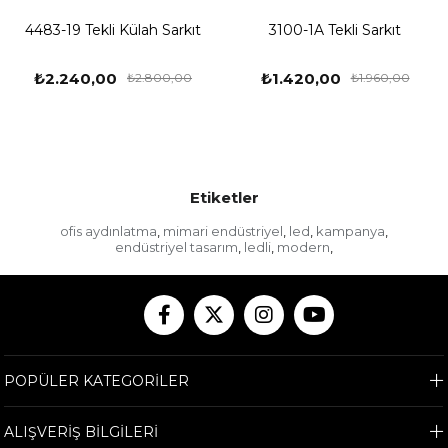
4483-19 Tekli Külah Sarkıt
3100-1A Tekli Sarkıt
₺2.240,00
₺1.420,00
₺2.800,00
₺1.960,00
Etiketler
ofis aydınlatma
mimari endüstriyel
led
kampanya
,
,
,
,
endüstriyel tasarım
ledli
modern
,
,
,
POPÜLER KATEGORİLER
ALIŞVERİŞ BİLGİLERİ