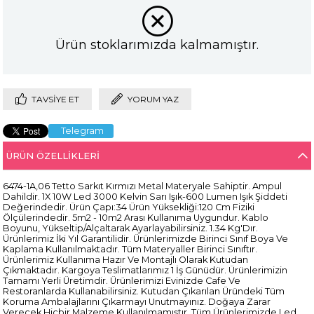
Ürün stoklarımızda kalmamıştır.
TAVSIYE ET
YORUM YAZ
Telegram
ÜRÜN ÖZELLIKLERI
6474-1A,06 Tetto Sarkıt Kırmızı Metal Materyale Sahiptir. Ampul
Dahildir. 1X 10W Led 3000 Kelvin Sarı Işık-600 Lumen Işık Şiddeti
Değerindedir. Ürün Çapı:34 Ürün Yüksekliği:120 Cm Fiziki
Ölçülerindedir. 5m2 - 10m2 Arası Kullanıma Uygundur. Kablo
Boyunu, Yükseltip/Alçaltarak Ayarlayabilirsiniz. 1.34 Kg'Dır.
Ürünlerimiz İki Yıl Garantilidir. Ürünlerimizde Birinci Sınıf Boya Ve
Kaplama Kullanılmaktadır. Tüm Materyaller Birinci Sınıftır.
Ürünlerimiz Kullanıma Hazır Ve Montajlı Olarak Kutudan
Çıkmaktadır. Kargoya Teslimatlarımız 1 İş Günüdür. Ürünlerimizin
Tamamı Yerli Üretimdir. Ürünlerimizi Evinizde Cafe Ve
Restoranlarda Kullanabilirsiniz. Kutudan Çıkarılan Üründeki Tüm
Koruma Ambalajlarını Çıkarmayı Unutmayınız. Doğaya Zarar
Verecek Hiçbir Malzeme Kullanılmamıştır. Tüm Ürünlerimizde Led