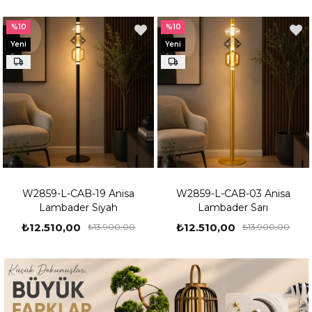
%10
%50
Yeni
Yeni
Ürün
Ürün
W2859-L-CAB-03 Anisa
1900-12 Çiçekli Lambader
Lambader Sarı
L160*W160*H720
₺12.510,00
₺3.400,00
₺13.900,00
₺6.800,00