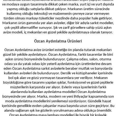
ve modaya uygun tasarımıyla dikkat çeken marka, yurt içi ve yurt dışında
yapmış olduğu satışlarla dikkat çekiyor. Markanın üretim sürecinde
kullanmış olduğu teknoloji ve malzemenin çevreye zarar vermeyen
türden olması markayı tüketiciler nezdinde daha popüler hale getiriyor.
Markanın ürün gamında yer alan avizeler, diğer bir adıyla sarkıt modeller,
çok çeşitli alternatifler sunuyor. Şık ve zarif görsellere sahip yüzü aşkın
avize modeli, iç mekanları en güzel şekilde aydınlatmaya olanak tanıyor.
Özcan Aydınlatma Ürünleri
Özcan Aydınlatma avize ürünleri estetiğe ön planda tutarak mekanları
güzel bir şekilde aydınlatıyor. Özcan Aydınlatma, farklı tasarımlar ile bini
aşkın ürünü bünyesinde bulunduruyor. Çalışma odası, salon, oturma
odası ya da yatak odası için yeterli aydınlatma için üretimlerine devam
eden Özcan Aydınlatma sarkıt avizelerle beraber mutfak ve banyolarda
kullanılan avizeleri de bulunduruyor. Derslik ve kütüphaneler içerisinde
bol ışık alan ve gözü yormayan tasarımlara yer veriliyor. Mekanın
büyüklüğüne göre tasarımı yapılan ışıklar, fonksiyonel ve güzel çeşitlerle
müşterilerin karşısında yer alıyor. Evlerin veya işyerlerinin farklı
alanlarında kullanılan aydınlatma modelleri Özcan Aydınlatma
bünyesinde yer alıyor. Marka, modern ve yeni ihtiyaçlar kapsamında son
moda aydınlatma modellerini yenilemeyi sürdürüyor. Gündelik hayat
içerisinde genellikle evden çalışanlar masa başında uzun süre geçiriyor. Bu
alanda sağlanan ışık ise gözlerin yorulmaması adına oldukça önemlidir.
Özcan Aydınlatma masa lambası modelleri ile büyük bir kolaylık