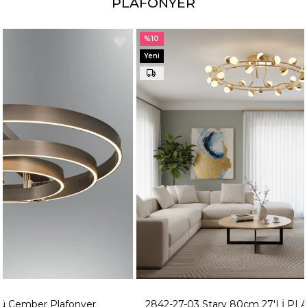
PLAFONYER
%10
%10
Yeni
Yeni
Ürün
Ürün
2842-27-03 Stary 80cm 27'Lİ PLAFONYER SARI