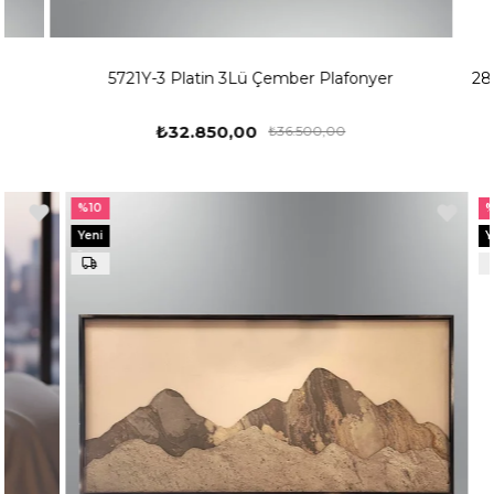
5721Y-3 Platin 3Lü Çember Plafonyer
28
₺32.850,00
₺36.500,00
%10
%10
Yeni
Yeni
Ürün
Ürün