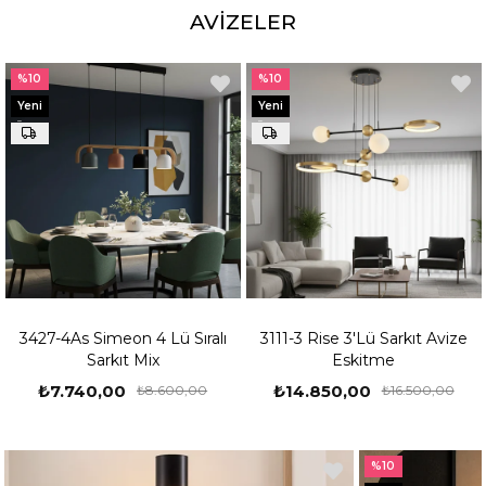
AVIZELER
%10
%10
Yeni
Yeni
Ürün
Ürün
3427-4As Simeon 4 Lü Sıralı
3111-3 Rise 3'Lü Sarkıt Avize
Sarkıt Mix
Eskitme
₺7.740,00
₺14.850,00
₺8.600,00
₺16.500,00
%10
%10