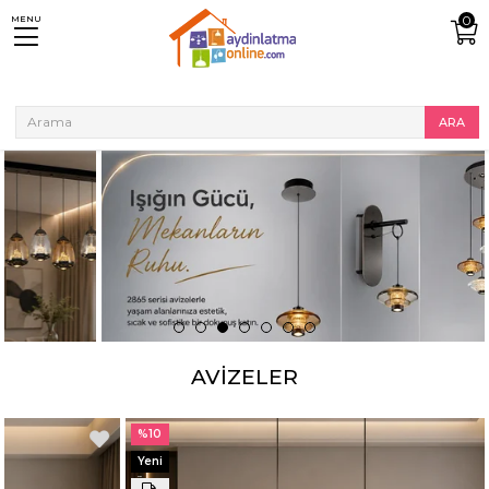
0
MENU
AVIZELER
%10
%10
Yeni
Yeni
Ürün
Ürün