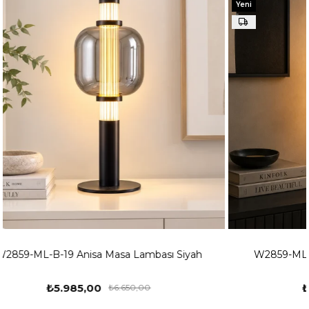
Yeni
Yeni
Ürün
Ürün
h
W2859-ML-B-03 Anisa Masa Lambası Sarı
₺5.985,00
₺6.650,00