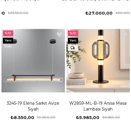
₺27.000,00
₺30.000,00
%10
%10
Yeni
Yeni
Ürün
Ürün
3245-19 Elena Sarkıt Avize
W2859-ML-B-19 Anisa Masa
Siyah
Lambası Siyah
₺8.550,00
₺5.985,00
₺9.500,00
₺6.650,00