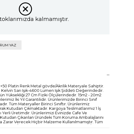
toklarımızda kalmamıştır.
RUM YAZ
+50 Platin Renk Metal gövde/Akrilik Materyale Sahiptir.
elvin Sarı Işık-4600 Lumen Işık Şiddeti Değerindedir.
rün Yüksekliği:27 Cm Fiziki Ölçülerindedir. 15m2 - 20m2
rimiz İki Yıl Garantilidir. Ürünlerimizde Birinci Sınıf
r. Tüm Materyaller Birinci Sınıftır. Ürünlerimiz
arak Kutudan Çıkmaktadır. Kargoya Teslimatlarımız 1 İş
Yerli Üretimdir. Ürünlerimizi Evinizde Cafe Ve
z. Kutudan Çıkarılan Üründeki Tüm Koruma Ambalajlarını
 Zarar Verecek Hiçbir Malzeme Kullanılmamıştır. Tüm
nmanızı Öneriyoruz. Tüm Montaj Aparatları Koli İçinde
 Önce Okumalısınız. Tüm Ürünlerimiz 220V Elektrik İle