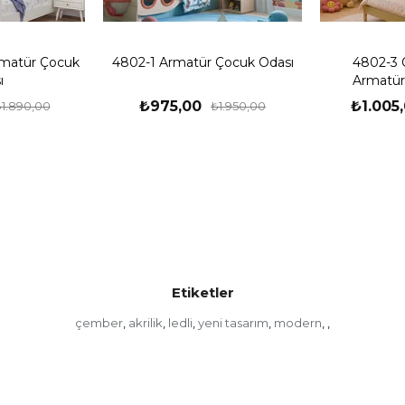
matür Çocuk
4802-1 Armatür Çocuk Odası
4802-3 
ı
Armatür
₺975,00
₺1.005
1.890,00
₺1.950,00
Etiketler
çember
akrilik
ledli
yeni tasarım
modern
,
,
,
,
,
,