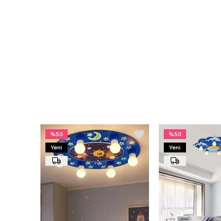
%50
%50
Yeni
Yeni
Ürün
Ürün