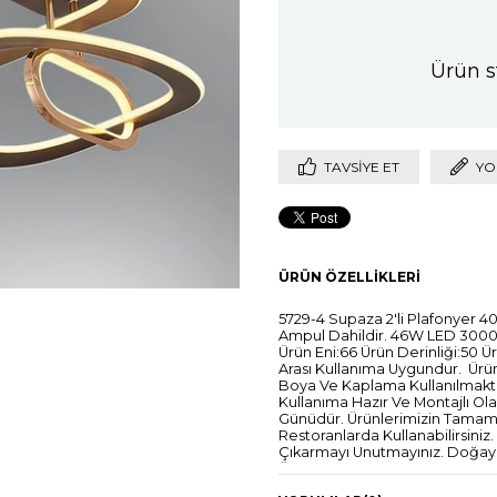
Ürün s
TAVSIYE ET
YO
ÜRÜN ÖZELLIKLERI
5729-4 Supaza 2'li Plafonyer 40
Ampul Dahildir. 46W LED 3000 K
Ürün Eni:66 Ürün Derinliği:50 Ü
Arası Kullanıma Uygundur. Ürünle
Boya Ve Kaplama Kullanılmaktadı
Kullanıma Hazır Ve Montajlı Ol
Günüdür. Ürünlerimizin Tamamı 
Restoranlarda Kullanabilirsini
Çıkarmayı Unutmayınız. Doğaya
Ürünlerimizde Led Ampul Kulla
Mevcuttur. Kullanım Kılavuzunu