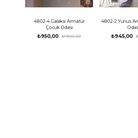
4802-4 Galaksi Armatür
4802-2 Yunus Ar
Çocuk Odası
Odas
₺950,00
₺945,00
₺1.900,00
₺