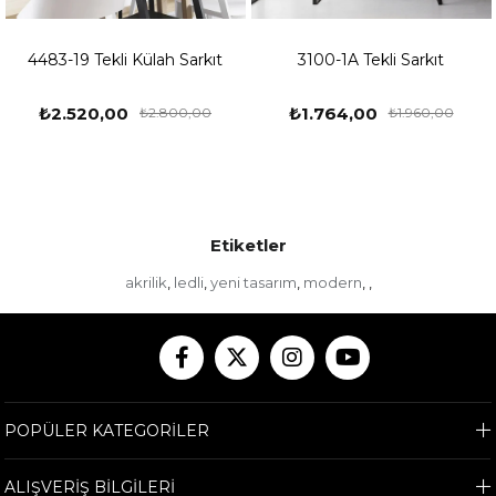
4483-19 Tekli Külah Sarkıt
3100-1A Tekli Sarkıt
₺2.520,00
₺1.764,00
₺2.800,00
₺1.960,00
Etiketler
akrilik
ledli
yeni tasarım
modern
,
,
,
,
,
POPÜLER KATEGORİLER
ALIŞVERİŞ BİLGİLERİ