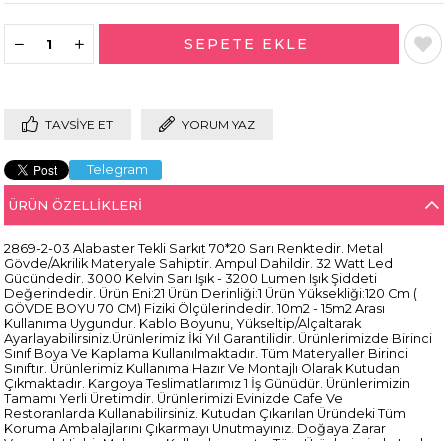
TAVSIYE ET
YORUM YAZ
Telegram
ÜRÜN ÖZELLIKLERI
2869-2-03 Alabaster Tekli Sarkıt 70*20 Sarı Renktedir. Metal
Gövde/Akrilik Materyale Sahiptir. Ampul Dahildir. 32 Watt Led
Gücündedir. 3000 Kelvin Sarı Işık - 3200 Lumen Işık Şiddeti
Değerindedir. Ürün Eni:21 Ürün Derinliği:1 Ürün Yüksekliği:120 Cm (
GÖVDE BOYU 70 CM) Fiziki Ölçülerindedir. 10m2 - 15m2 Arası
Kullanıma Uygundur. Kablo Boyunu, Yükseltip/Alçaltarak
Ayarlayabilirsiniz.Ürünlerimiz İki Yıl Garantilidir. Ürünlerimizde Birinci
Sınıf Boya Ve Kaplama Kullanılmaktadır. Tüm Materyaller Birinci
Sınıftır. Ürünlerimiz Kullanıma Hazır Ve Montajlı Olarak Kutudan
Çıkmaktadır. Kargoya Teslimatlarımız 1 İş Günüdür. Ürünlerimizin
Tamamı Yerli Üretimdir. Ürünlerimizi Evinizde Cafe Ve
Restoranlarda Kullanabilirsiniz. Kutudan Çıkarılan Üründeki Tüm
Koruma Ambalajlarını Çıkarmayı Unutmayınız. Doğaya Zarar
Verecek Hiçbir Malzeme Kullanılmamıştır. Tüm Ürünlerimizde Led