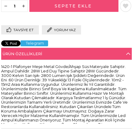
TAVSIYE ET
YORUM YAZ
Telegram
ÜRÜN ÖZELLIKLERI
1420-1 Plafonyer Meşe Metal Gövde/Ahşap Süs Materyale Sahiptir.
Ampul Dahildir. 28W Led Duy Tipine Sahiptir 28W Gücündedir.
3000 Kelvin Sarı Işık- 2800 Lumen Işık Şiddeti Değerindedir. Ürün
Eni :60 Ürün Derinliği :39 Yüksekliği:13 Fiziki Ölçülerindedir. 10m2 -
15m2 Arası Kullanıma Uygundur. Ürünlerimiz İki Yıl Garantilidir.
Ürünlerimizde Birinci Sınıf Boya Ve Kaplama Kullanılmaktadır. Tüm
Materyaller Birinci Sınıftır. Ürünlerimiz Kullanıma Hazır Ve Montajlı
Olarak Kutudan Çıkmaktadır. Kargoya Teslimatlarımız 1 İş Günüdür.
Ürünlerimizin Tamamı Yerli Üretimdir. Ürünlerimizi Evinizde Cafe Ve
Restoranlarda Kullanabilirsiniz. Kutudan Çıkarılan Üründeki Tüm
Koruma Ambalajlarını Çıkarmayı Unutmayınız. Doğaya Zarar
Verecek Hiçbir Malzeme Kullanılmamıştır. Tüm Ürünlerimizde Led
Ampul Kullanmanızı Öneriyoruz. Tüm Montaj Aparatları Koli İçinde
Mevcuttur. Kullanım Kılavuzunu Önce Okumalısınız. Tüm
Ürünlerimiz 220V Elektrik İle Çalışmaktadır. Ürünlerimizin