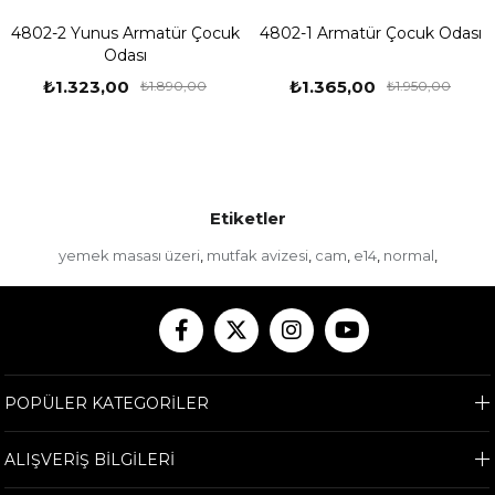
4802-2 Yunus Armatür Çocuk
4802-1 Armatür Çocuk Odası
Odası
₺1.323,00
₺1.365,00
₺1.890,00
₺1.950,00
Etiketler
yemek masası üzeri
mutfak avizesi
cam
e14
normal
,
,
,
,
,
POPÜLER KATEGORİLER
ALIŞVERİŞ BİLGİLERİ